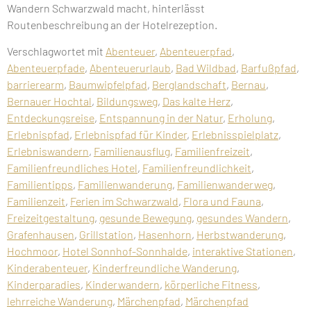
Wandern Schwarzwald macht, hinterlässt
Routenbeschreibung an der Hotelrezeption.
Verschlagwortet mit
Abenteuer
,
Abenteuerpfad
,
Abenteuerpfade
,
Abenteuerurlaub
,
Bad Wildbad
,
Barfußpfad
,
barrierearm
,
Baumwipfelpfad
,
Berglandschaft
,
Bernau
,
Bernauer Hochtal
,
Bildungsweg
,
Das kalte Herz
,
Entdeckungsreise
,
Entspannung in der Natur
,
Erholung
,
Erlebnispfad
,
Erlebnispfad für Kinder
,
Erlebnisspielplatz
,
Erlebniswandern
,
Familienausflug
,
Familienfreizeit
,
Familienfreundliches Hotel
,
Familienfreundlichkeit
,
Familientipps
,
Familienwanderung
,
Familienwanderweg
,
Familienzeit
,
Ferien im Schwarzwald
,
Flora und Fauna
,
Freizeitgestaltung
,
gesunde Bewegung
,
gesundes Wandern
,
Grafenhausen
,
Grillstation
,
Hasenhorn
,
Herbstwanderung
,
Hochmoor
,
Hotel Sonnhof-Sonnhalde
,
interaktive Stationen
,
Kinderabenteuer
,
Kinderfreundliche Wanderung
,
Kinderparadies
,
Kinderwandern
,
körperliche Fitness
,
lehrreiche Wanderung
,
Märchenpfad
,
Märchenpfad