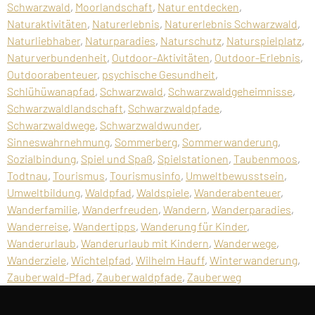
Schwarzwald
,
Moorlandschaft
,
Natur entdecken
,
Naturaktivitäten
,
Naturerlebnis
,
Naturerlebnis Schwarzwald
,
Naturliebhaber
,
Naturparadies
,
Naturschutz
,
Naturspielplatz
,
Naturverbundenheit
,
Outdoor-Aktivitäten
,
Outdoor-Erlebnis
,
Outdoorabenteuer
,
psychische Gesundheit
,
Schlühüwanapfad
,
Schwarzwald
,
Schwarzwaldgeheimnisse
,
Schwarzwaldlandschaft
,
Schwarzwaldpfade
,
Schwarzwaldwege
,
Schwarzwaldwunder
,
Sinneswahrnehmung
,
Sommerberg
,
Sommerwanderung
,
Sozialbindung
,
Spiel und Spaß
,
Spielstationen
,
Taubenmoos
,
Todtnau
,
Tourismus
,
Tourismusinfo
,
Umweltbewusstsein
,
Umweltbildung
,
Waldpfad
,
Waldspiele
,
Wanderabenteuer
,
Wanderfamilie
,
Wanderfreuden
,
Wandern
,
Wanderparadies
,
Wanderreise
,
Wandertipps
,
Wanderung für Kinder
,
Wanderurlaub
,
Wanderurlaub mit Kindern
,
Wanderwege
,
Wanderziele
,
Wichtelpfad
,
Wilhelm Hauff
,
Winterwanderung
,
Zauberwald-Pfad
,
Zauberwaldpfade
,
Zauberweg