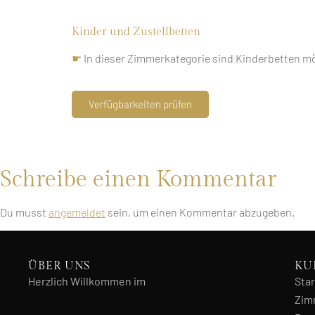
Kinder und Zustellbetten
☛
In dieser Zimmerkategorie sind Kinderbetten mög
Verfügbarkeiten prüfen
Schreibe einen Kommentar
Du musst
angemeldet
sein, um einen Kommentar abzugeben.
ÜBER UNS
KU
Herzlich Willkommen im
Star
Zim