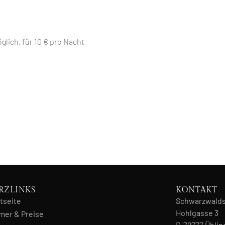
lich, für 10 € pro Nacht
RZLINKS
KONTAKT
tseite
Schwarzwalds
Hohlgasse 3
mer & Preise
D-79777 Ühl