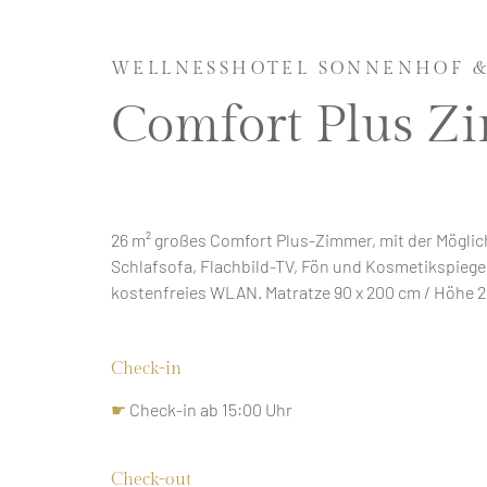
Zimmer
WELLNESSHOTEL SONNENHOF 
Informationen
Comfort Plus 
☛ 1 - 4
Personen
☛
kostenfreies
26 m² großes Comfort Plus-Zimmer, mit der Möglic
WLAN
Schlafsofa, Flachbild-TV, Fön und Kosmetikspiegel
☛ 26
kostenfreies WLAN.
Matratze 90 x 200 cm / Höhe 
qm
Raumgröße
☛
Check-in
Frühstück
inklusive
☛
Check-in ab 15:00 Uhr
☛
Handtücher
Check-out
inklusive