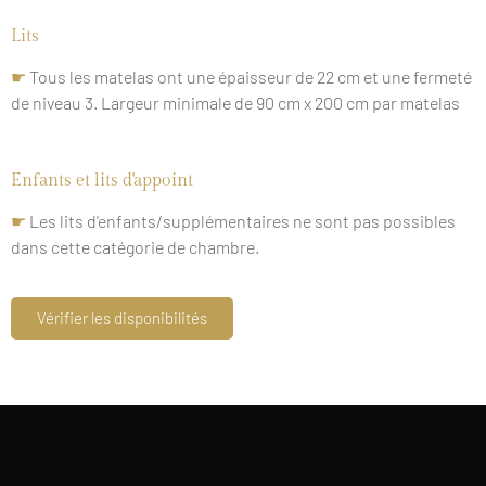
Lits
☛
Tous les matelas ont une épaisseur de 22 cm et une fermeté
de niveau 3. Largeur minimale de 90 cm x 200 cm par matelas
Enfants et lits d'appoint
☛
Les lits d'enfants/supplémentaires ne sont pas possibles
dans cette catégorie de chambre.
Vérifier les disponibilités