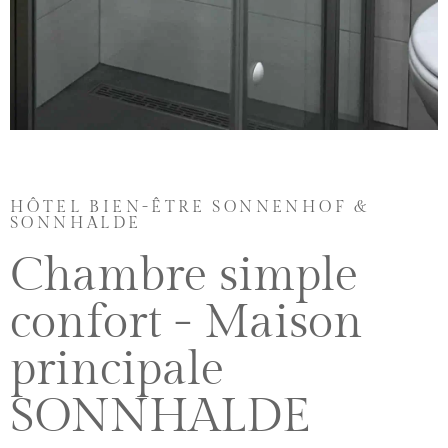
Chambre
Informations
HÔTEL BIEN-ÊTRE SONNENHOF &
SONNHALDE
☛ 1
Chambre simple
personne
☛ Wi-
Fi
confort - Maison
gratuit
☛
principale
Pièce
de
12m2
SONNHALDE
☛
Petit
déjeuner